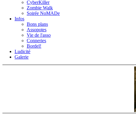
CyberKiller
Zombie Walk
Soirée NoMADe
Infos
Bons plans
Assopotes
Vie de l'asso
Conneries
Bordel!
Ludicité
Galerie