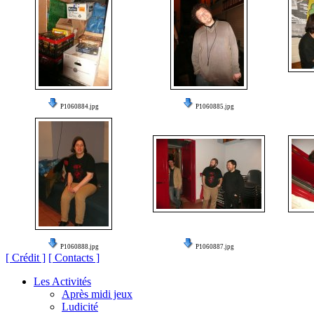
P1060884.jpg
P1060885.jpg
P1060888.jpg
P1060887.jpg
[ Crédit ]
[ Contacts ]
Les Activités
Après midi jeux
Ludicité