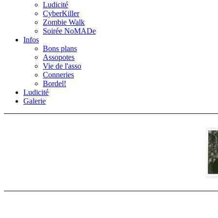
Ludicité
CyberKiller
Zombie Walk
Soirée NoMADe
Infos
Bons plans
Assopotes
Vie de l'asso
Conneries
Bordel!
Ludicité
Galerie