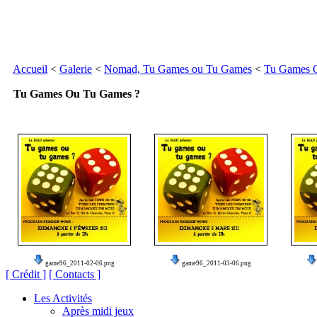
Accueil
<
Galerie
<
Nomad, Tu Games ou Tu Games
<
Tu Games 
Tu Games Ou Tu Games ?
game96_2011-02-06.png
game96_2011-03-06.png
[ Crédit ]
[ Contacts ]
Les Activités
Après midi jeux