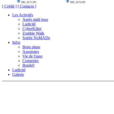
IMG_8575.JPG
IMG_8576.JPG
[ Crédit ]
[ Contacts ]
Les Activités
Après midi jeux
Ludicité
CyberKiller
Zombie Walk
Soirée NoMADe
Infos
Bons plans
Assopotes
Vie de l'asso
Conneries
Bordel!
Ludicité
Galerie