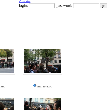
s'inscrire
login:
password:
.JPG
IMG_8544.JPG