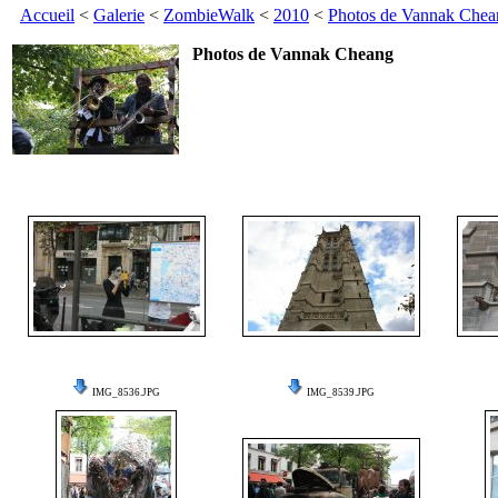
Accueil
<
Galerie
<
ZombieWalk
<
2010
<
Photos de Vannak Chea
Photos de Vannak Cheang
IMG_8536.JPG
IMG_8539.JPG