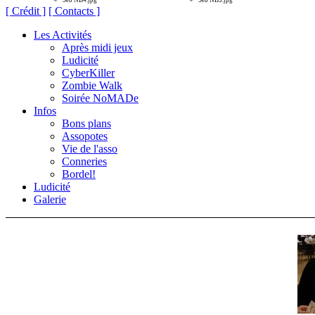
Seb NB4.jpg
Seb NB5.jpg
[ Crédit ]
[ Contacts ]
Les Activités
Après midi jeux
Ludicité
CyberKiller
Zombie Walk
Soirée NoMADe
Infos
Bons plans
Assopotes
Vie de l'asso
Conneries
Bordel!
Ludicité
Galerie