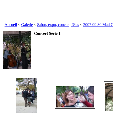
Accueil
<
Galerie
<
Salon, expo, concert, fêtes
<
2007 09 30 Mad O
Concert Série 1