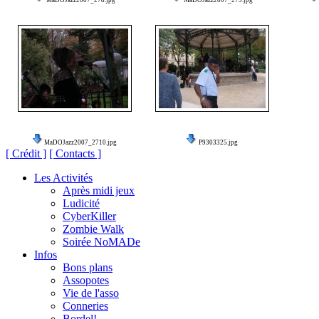
MaDOJazz2007_278.jpg
MaDOJazz2007_279.jpg
MaDOJazz2007_2710.jpg
P9303325.jpg
[ Crédit ]
[ Contacts ]
Les Activités
Après midi jeux
Ludicité
CyberKiller
Zombie Walk
Soirée NoMADe
Infos
Bons plans
Assopotes
Vie de l'asso
Conneries
Bordel!