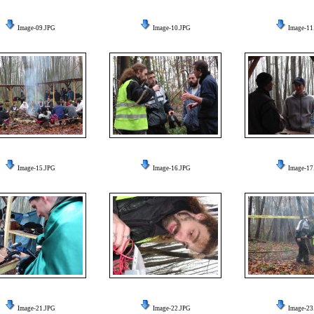
Image-09.JPG
Image-10.JPG
Image-11
Image-15.JPG
Image-16.JPG
Image-17
Image-21.JPG
Image-22.JPG
Image-23