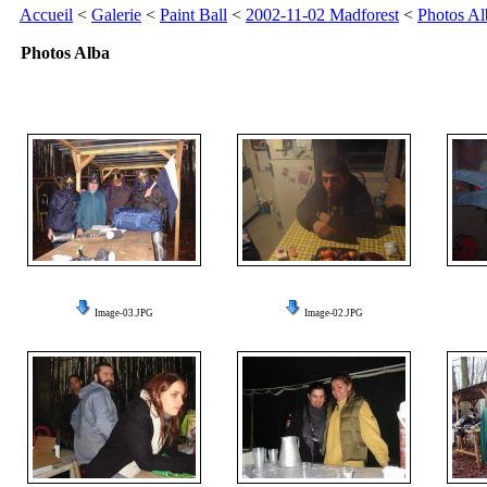
Accueil
<
Galerie
<
Paint Ball
<
2002-11-02 Madforest
<
Photos Al
Photos Alba
Image-03.JPG
Image-02.JPG