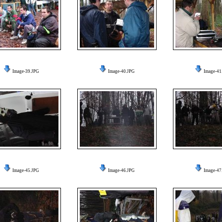
Image-39.JPG
Image-40.JPG
Image-41
Image-45.JPG
Image-46.JPG
Image-47