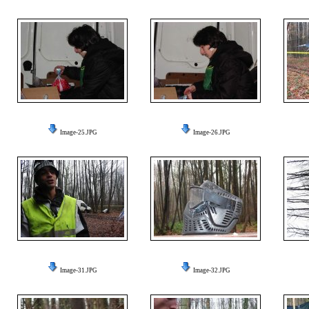
Image-25.JPG
Image-26.JPG
Image-31.JPG
Image-32.JPG