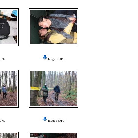
.JPG
Image-30.JPG
.JPG
Image-36.JPG