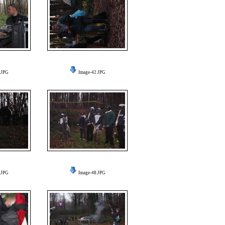
.JPG
Image-42.JPG
.JPG
Image-48.JPG