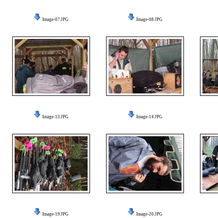
Image-07.JPG
Image-08.JPG
Image-13.JPG
Image-14.JPG
Image-19.JPG
Image-20.JPG