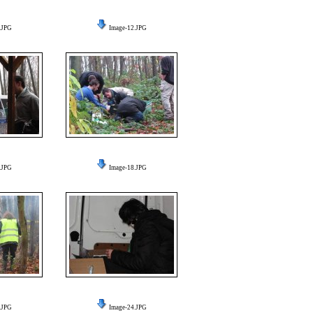
.JPG
Image-12.JPG
.JPG
Image-18.JPG
.JPG
Image-24.JPG