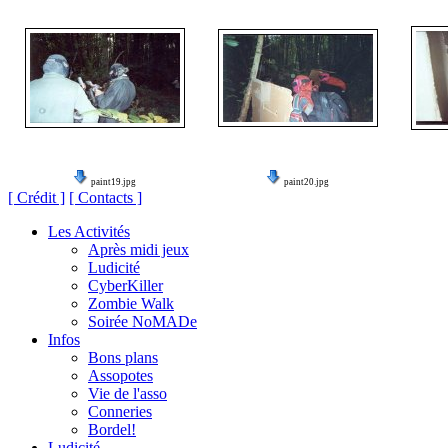
paint19.jpg
paint20.jpg
[ Crédit ]
[ Contacts ]
Les Activités
Après midi jeux
Ludicité
CyberKiller
Zombie Walk
Soirée NoMADe
Infos
Bons plans
Assopotes
Vie de l'asso
Conneries
Bordel!
Ludicité