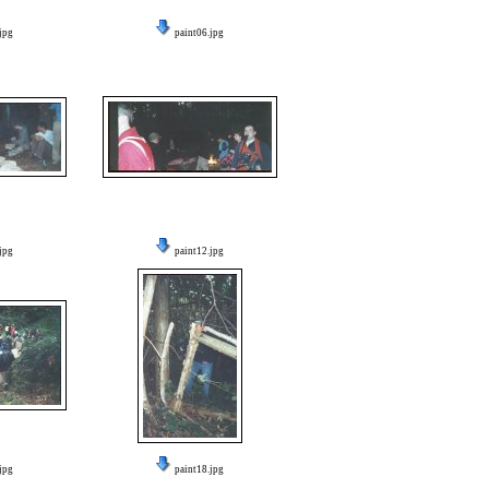
jpg
paint06.jpg
jpg
paint12.jpg
jpg
paint18.jpg