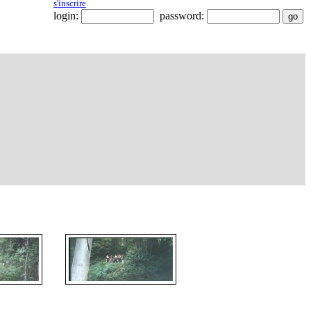
s'inscrire
login:
password: