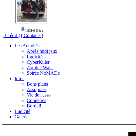
IMGP0680.jpg
[ Crédit ]
[ Contacts ]
Les Activités
Après midi jeux
Ludicité
CyberKiller
Zombie Walk
Soirée NoMADe
Infos
Bons plans
Assopotes
Vie de l'asso
Conneries
Bordel!
Ludicité
Galerie