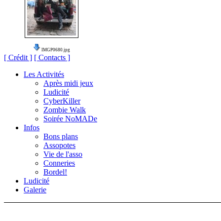
IMGP0680.jpg
[ Crédit ]
[ Contacts ]
Les Activités
Après midi jeux
Ludicité
CyberKiller
Zombie Walk
Soirée NoMADe
Infos
Bons plans
Assopotes
Vie de l'asso
Conneries
Bordel!
Ludicité
Galerie