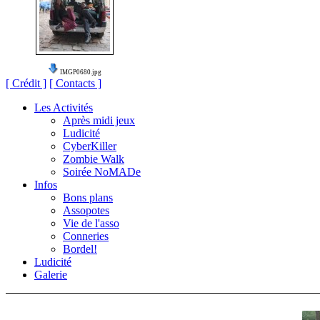
IMGP0680.jpg
[ Crédit ]
[ Contacts ]
Les Activités
Après midi jeux
Ludicité
CyberKiller
Zombie Walk
Soirée NoMADe
Infos
Bons plans
Assopotes
Vie de l'asso
Conneries
Bordel!
Ludicité
Galerie