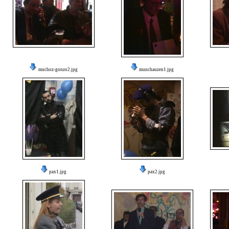
muchoz-gonzo2.jpg
munchauzen1.jpg
pax1.jpg
pax2.jpg