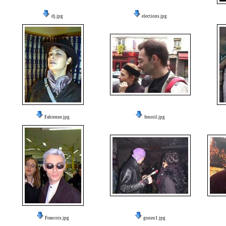
dj.jpg
elections.jpg
Fabienne.jpg
fenoril.jpg
Francois.jpg
gonzo1.jpg