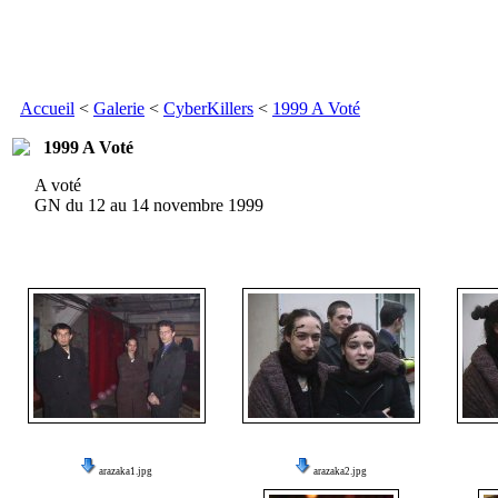
Accueil
<
Galerie
<
CyberKillers
<
1999 A Voté
1999 A Voté
A voté
GN du 12 au 14 novembre 1999
arazaka1.jpg
arazaka2.jpg