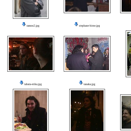
ramon2.jpg
stephane-birne.jpg
tabata-erika.jpg
tanaka.jpg