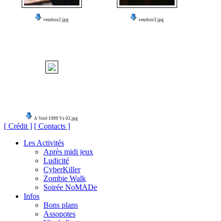
vendois2.jpg
vendois3.jpg
A Voté 1999 Vs 02.jpg
[ Crédit ]
[ Contacts ]
Les Activités
Après midi jeux
Ludicité
CyberKiller
Zombie Walk
Soirée NoMADe
Infos
Bons plans
Assopotes