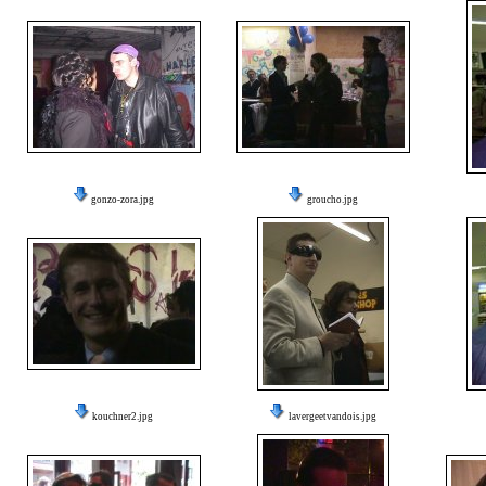
gonzo-zora.jpg
groucho.jpg
kouchner2.jpg
lavergeetvandois.jpg