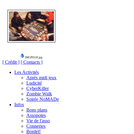
IMGP0558.jpg
[ Crédit ]
[ Contacts ]
Les Activités
Après midi jeux
Ludicité
CyberKiller
Zombie Walk
Soirée NoMADe
Infos
Bons plans
Assopotes
Vie de l'asso
Conneries
Bordel!