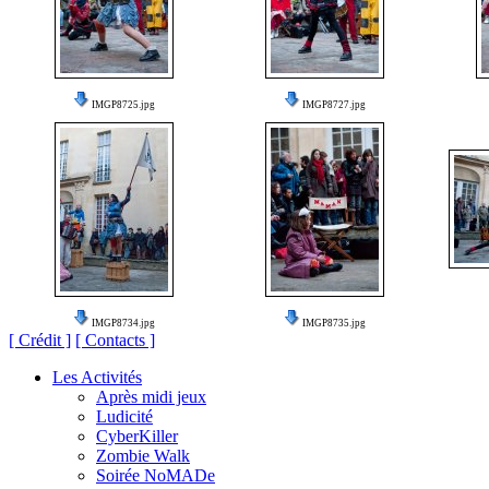
IMGP8725.jpg
IMGP8727.jpg
IMGP8734.jpg
IMGP8735.jpg
[ Crédit ]
[ Contacts ]
Les Activités
Après midi jeux
Ludicité
CyberKiller
Zombie Walk
Soirée NoMADe