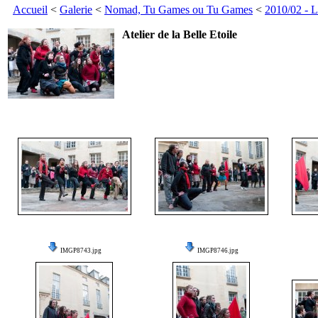
Accueil
<
Galerie
<
Nomad, Tu Games ou Tu Games
<
2010/02 - 
Atelier de la Belle Etoile
IMGP8743.jpg
IMGP8746.jpg