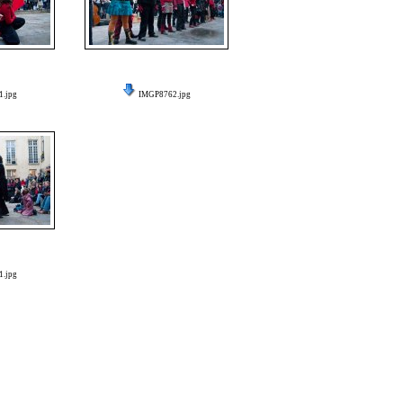
.jpg
IMGP8762.jpg
.jpg