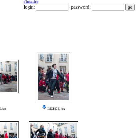
s'inscrire
login:
password:
.jpg
IMGP8751.jpg