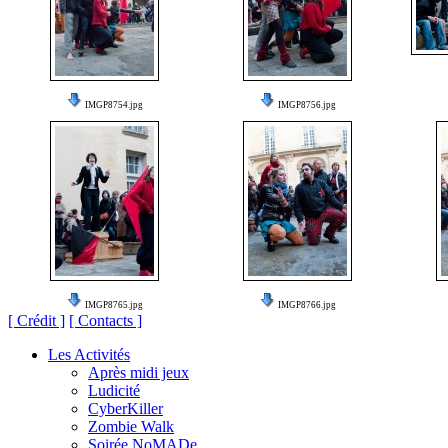
IMGP8754.jpg
IMGP8756.jpg
IMGP8765.jpg
IMGP8766.jpg
[ Crédit ]
[ Contacts ]
Les Activités
Après midi jeux
Ludicité
CyberKiller
Zombie Walk
Soirée NoMADe