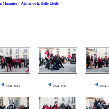
La Marquise
<
Atelier de la Belle Etoile
IMGP8744.jpg
IMGP8747.jpg
IMGP8750