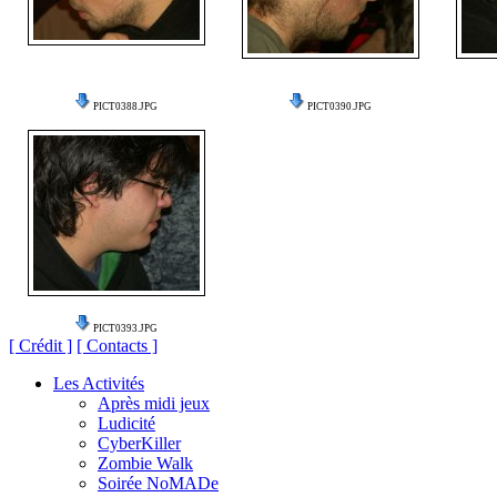
PICT0388.JPG
PICT0390.JPG
PICT0393.JPG
[ Crédit ]
[ Contacts ]
Les Activités
Après midi jeux
Ludicité
CyberKiller
Zombie Walk
Soirée NoMADe