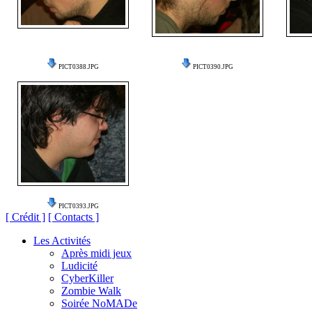
PICT0388.JPG
PICT0390.JPG
PICT0393.JPG
[ Crédit ]
[ Contacts ]
Les Activités
Après midi jeux
Ludicité
CyberKiller
Zombie Walk
Soirée NoMADe