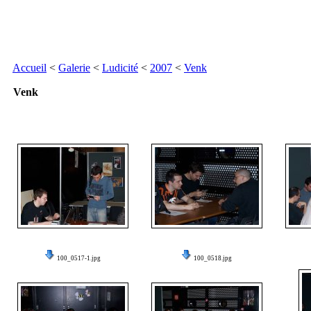
Accueil
<
Galerie
<
Ludicité
<
2007
<
Venk
Venk
100_0517-1.jpg
100_0518.jpg