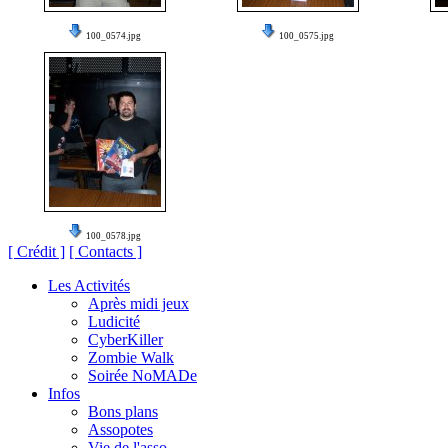
100_0574.jpg
100_0575.jpg
100_0578.jpg
[ Crédit ]
[ Contacts ]
Les Activités
Après midi jeux
Ludicité
CyberKiller
Zombie Walk
Soirée NoMADe
Infos
Bons plans
Assopotes
Vie de l'asso