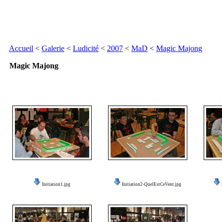
Accueil
<
Galerie
<
Ludicité
<
2007
<
MaD
<
Magic Majong
Magic Majong
Initiation1.jpg
Initiation2-QuelEstCeVent.jpg