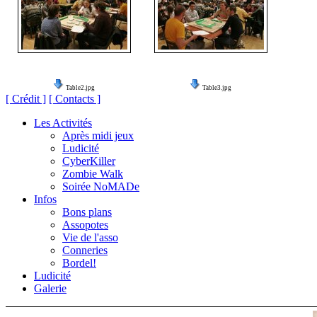
Table2.jpg
Table3.jpg
[ Crédit ]
[ Contacts ]
Les Activités
Après midi jeux
Ludicité
CyberKiller
Zombie Walk
Soirée NoMADe
Infos
Bons plans
Assopotes
Vie de l'asso
Conneries
Bordel!
Ludicité
Galerie