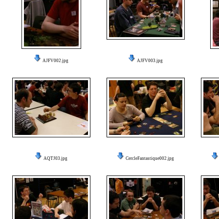
AJFV002.jpg
AJFV003.jpg
AQTJ03.jpg
CercleFantastique002.jpg