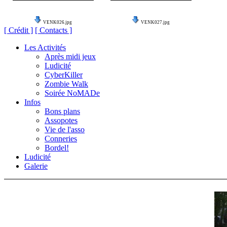
VENK026.jpg
VENK027.jpg
[ Crédit ]
[ Contacts ]
Les Activités
Après midi jeux
Ludicité
CyberKiller
Zombie Walk
Soirée NoMADe
Infos
Bons plans
Assopotes
Vie de l'asso
Conneries
Bordel!
Ludicité
Galerie