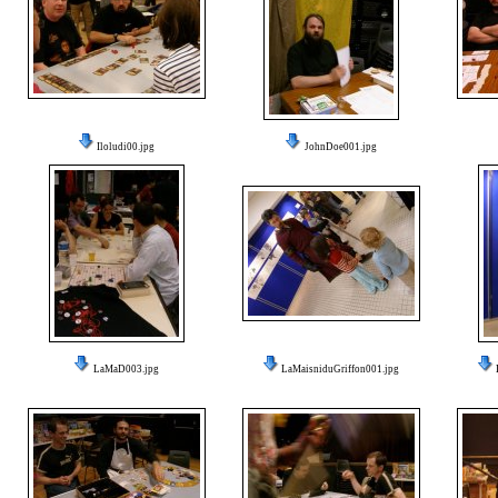
Iloludi00.jpg
JohnDoe001.jpg
LaMaD003.jpg
LaMaisniduGriffon001.jpg