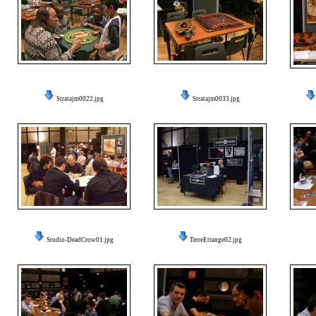
Stratajm0022.jpg
Stratajm0033.jpg
Studio-DeadCrow01.jpg
TerreEtrange02.jpg