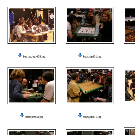
SouffreJour005.jpg
Stratajm001.jpg
Stratajm008.jpg
Stratajm011.jpg