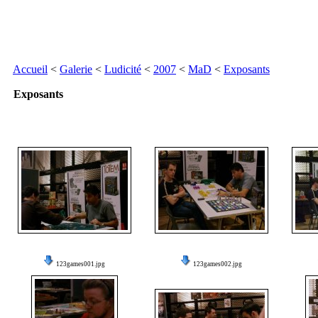
Accueil
<
Galerie
<
Ludicité
<
2007
<
MaD
<
Exposants
Exposants
123games001.jpg
123games002.jpg