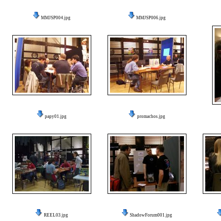
MMJSP004.jpg
MMJSP006.jpg
papy01.jpg
promachos.jpg
REEL03.jpg
ShadowForum001.jpg