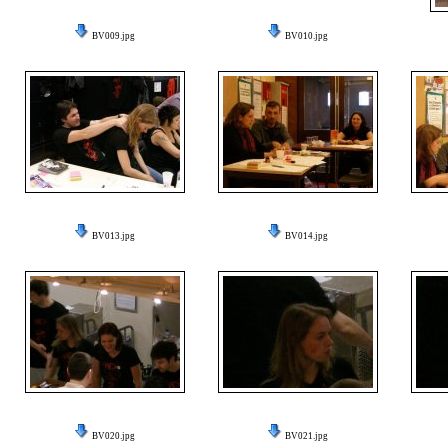
BV009.jpg
BV010.jpg
BV013.jpg
BV014.jpg
BV020.jpg
BV021.jpg