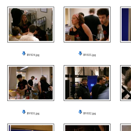
BV024.jpg
BV025.jpg
BV031.jpg
BV032.jpg