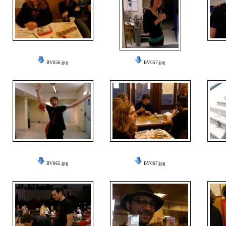
BV056.jpg
BV057.jpg
BV065.jpg
BV067.jpg