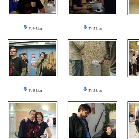
BV045.jpg
BV152.jpg
BV162.jpg
BV163.jpg