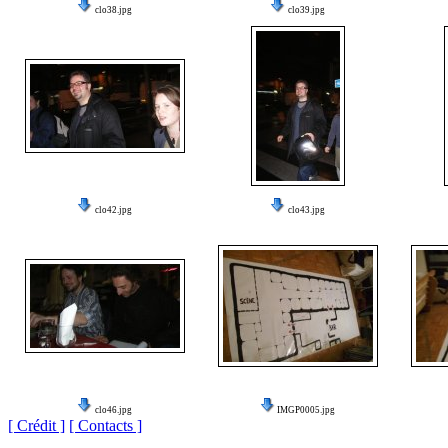
clo38.jpg
clo39.jpg
clo42.jpg
clo43.jpg
clo46.jpg
IMGP0005.jpg
[ Crédit ]
[ Contacts ]