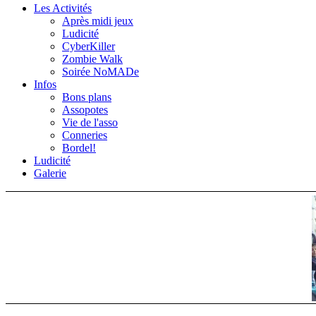
Les Activités
Après midi jeux
Ludicité
CyberKiller
Zombie Walk
Soirée NoMADe
Infos
Bons plans
Assopotes
Vie de l'asso
Conneries
Bordel!
Ludicité
Galerie