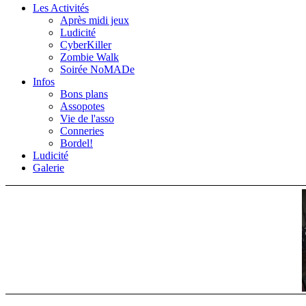
Les Activités
Après midi jeux
Ludicité
CyberKiller
Zombie Walk
Soirée NoMADe
Infos
Bons plans
Assopotes
Vie de l'asso
Conneries
Bordel!
Ludicité
Galerie