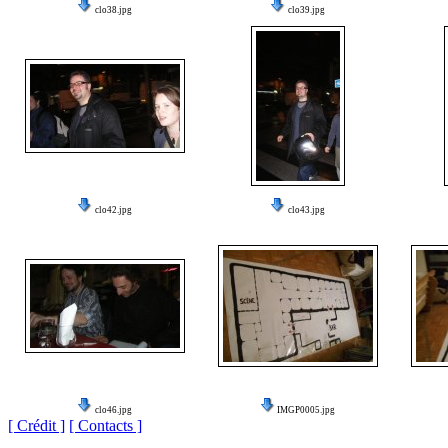
clo38.jpg
clo39.jpg
clo42.jpg
clo43.jpg
clo46.jpg
IMGP0005.jpg
[ Crédit ]
[ Contacts ]