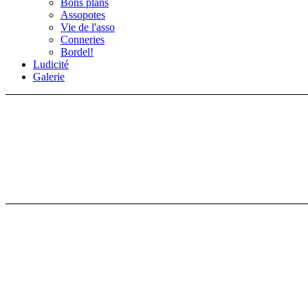
Bons plans
Assopotes
Vie de l'asso
Conneries
Bordel!
Ludicité
Galerie