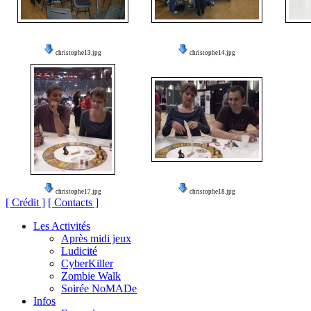
christophe13.jpg
christophe14.jpg
christophe17.jpg
christophe18.jpg
[ Crédit ]
[ Contacts ]
Les Activités
Après midi jeux
Ludicité
CyberKiller
Zombie Walk
Soirée NoMADe
Infos