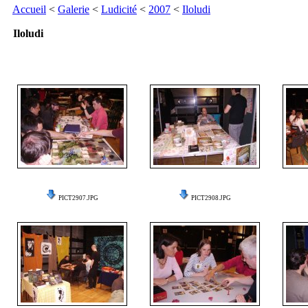
Accueil
<
Galerie
<
Ludicité
<
2007
<
Iloludi
Iloludi
PICT2907.JPG
PICT2908.JPG