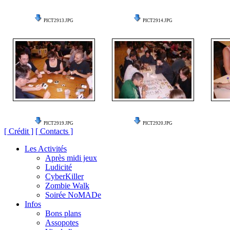
PICT2913.JPG
PICT2914.JPG
PICT2919.JPG
PICT2920.JPG
[ Crédit ]
[ Contacts ]
Les Activités
Après midi jeux
Ludicité
CyberKiller
Zombie Walk
Soirée NoMADe
Infos
Bons plans
Assopotes