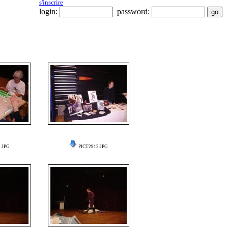
s'inscrire
login:
password:
.JPG
PICT2912.JPG