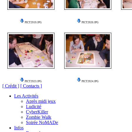
PICT2919.JPG
PICT2920.JPG
PICT2923.JPG
PICT2924.JPG
[ Crédit ]
[ Contacts ]
Les Activités
Après midi jeux
Ludicité
CyberKiller
Zombie Walk
Soirée NoMADe
Infos