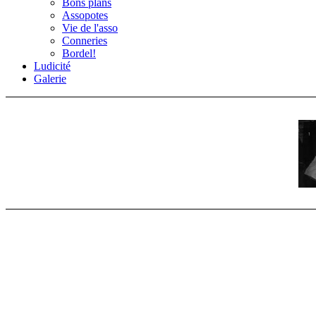
Bons plans
Assopotes
Vie de l'asso
Conneries
Bordel!
Ludicité
Galerie