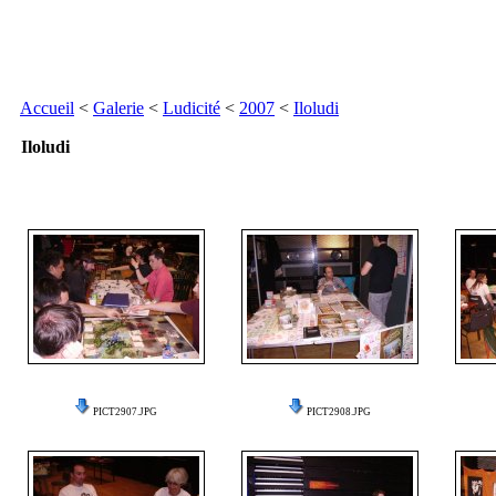
Accueil
<
Galerie
<
Ludicité
<
2007
<
Iloludi
Iloludi
PICT2907.JPG
PICT2908.JPG