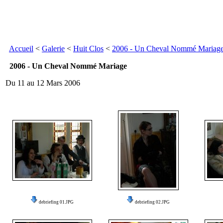
Accueil
<
Galerie
<
Huit Clos
<
2006 - Un Cheval Nommé Mariag
2006 - Un Cheval Nommé Mariage
Du 11 au 12 Mars 2006
debriefing 01.JPG
debriefing 02.JPG