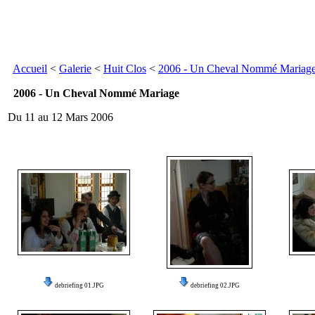
Accueil
<
Galerie
<
Huit Clos
<
2006 - Un Cheval Nommé Mariag
2006 - Un Cheval Nommé Mariage
Du 11 au 12 Mars 2006
debriefing 01.JPG
debriefing 02.JPG