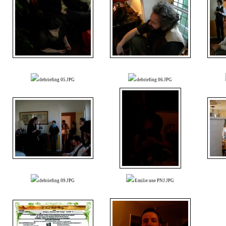
debriefing 05.JPG
debriefing 06.JPG
debriefing 09.JPG
Emilie une PNJ.JPG