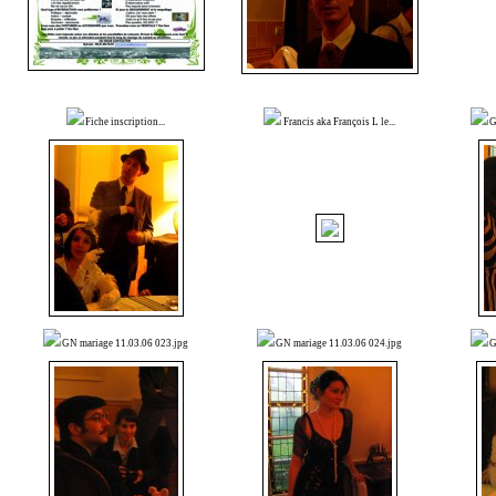
Fiche inscription...
Francis aka François L le...
G
GN mariage 11.03.06 023.jpg
GN mariage 11.03.06 024.jpg
G