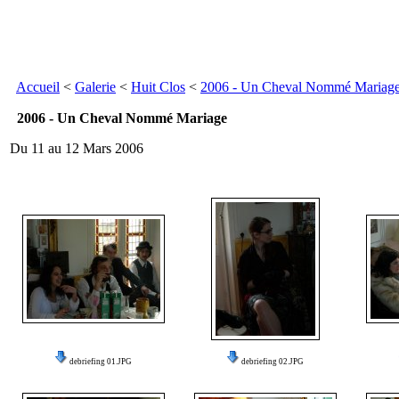
Accueil
<
Galerie
<
Huit Clos
<
2006 - Un Cheval Nommé Mariag
2006 - Un Cheval Nommé Mariage
Du 11 au 12 Mars 2006
debriefing 01.JPG
debriefing 02.JPG