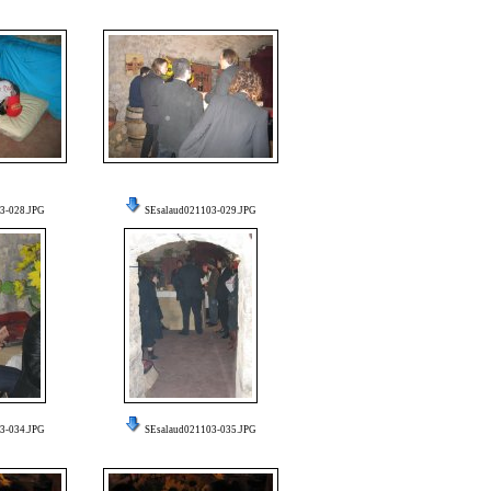
3-028.JPG
SEsalaud021103-029.JPG
3-034.JPG
SEsalaud021103-035.JPG