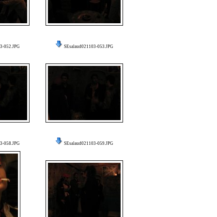
3-052.JPG
SEsalaud021103-053.JPG
3-058.JPG
SEsalaud021103-059.JPG