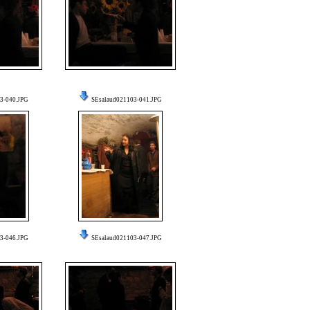
3-040.JPG
SEsalaud021103-041.JPG
3-046.JPG
SEsalaud021103-047.JPG