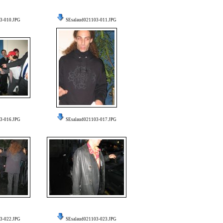
3-010.JPG
SEsalaud021103-011.JPG
3-016.JPG
SEsalaud021103-017.JPG
3-022.JPG
SEsalaud021103-023.JPG