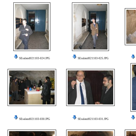
SEsalaud021103-024.JPG
SEsalaud021103-025.JPG
SEsalaud021103-030.JPG
SEsalaud021103-031.JPG