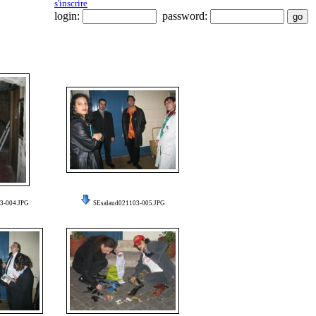
s'inscrire
login:
password:
3-004.JPG
SEsalaud021103-005.JPG