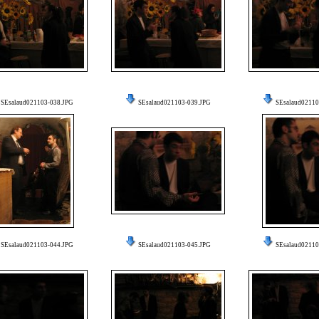
SEsalaud021103-038.JPG
SEsalaud021103-039.JPG
SEsalaud02110
SEsalaud021103-044.JPG
SEsalaud021103-045.JPG
SEsalaud02110