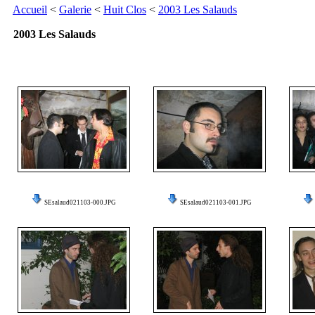
Accueil
<
Galerie
<
Huit Clos
<
2003 Les Salauds
2003 Les Salauds
SEsalaud021103-000.JPG
SEsalaud021103-001.JPG