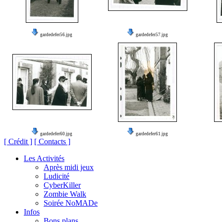
gardedefer56.jpg
gardedefer57.jpg
gardedefer60.jpg
gardedefer61.jpg
[ Crédit ]
[ Contacts ]
Les Activités
Après midi jeux
Ludicité
CyberKiller
Zombie Walk
Soirée NoMADe
Infos
Bons plans