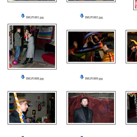
IMGP1881.jpg
IMGP1882.jpg
IMGP1888.jpg
IMGP1889.jpg