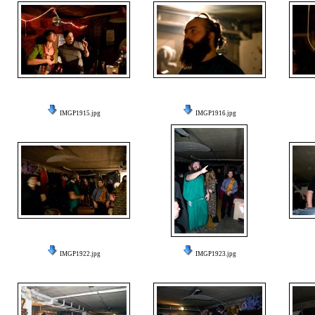
IMGP1915.jpg
IMGP1916.jpg
IMGP1922.jpg
IMGP1923.jpg