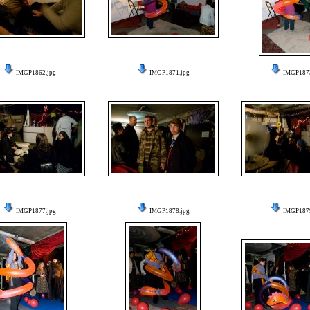
IMGP1862.jpg
IMGP1871.jpg
IMGP1873
IMGP1877.jpg
IMGP1878.jpg
IMGP1879