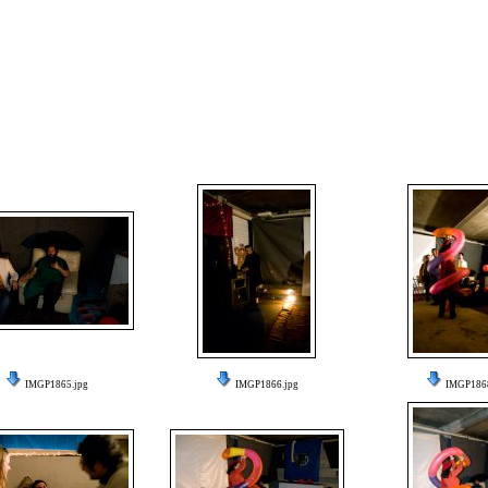
IMGP1865.jpg
IMGP1866.jpg
IMGP1868