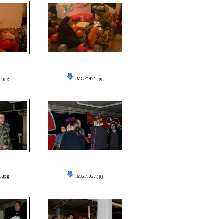
.jpg
IMGP1921.jpg
.jpg
IMGP1927.jpg