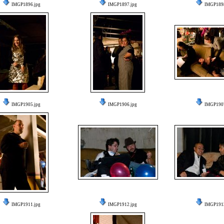
IMGP1896.jpg
IMGP1897.jpg
IMGP1898
IMGP1905.jpg
IMGP1906.jpg
IMGP1907
IMGP1911.jpg
IMGP1912.jpg
IMGP1913