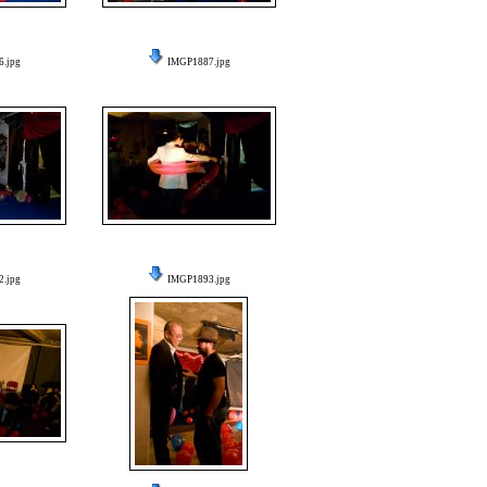
.jpg
IMGP1887.jpg
.jpg
IMGP1893.jpg