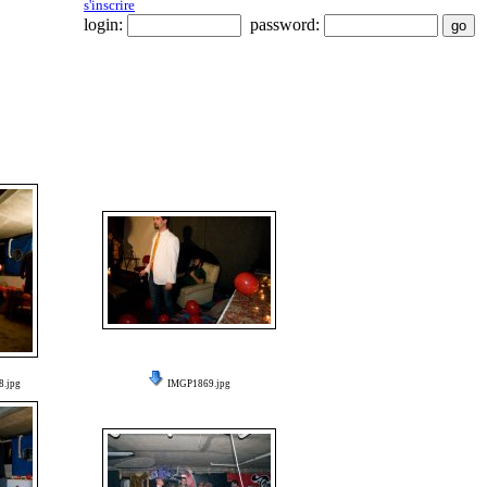
s'inscrire
login:
password:
.jpg
IMGP1869.jpg