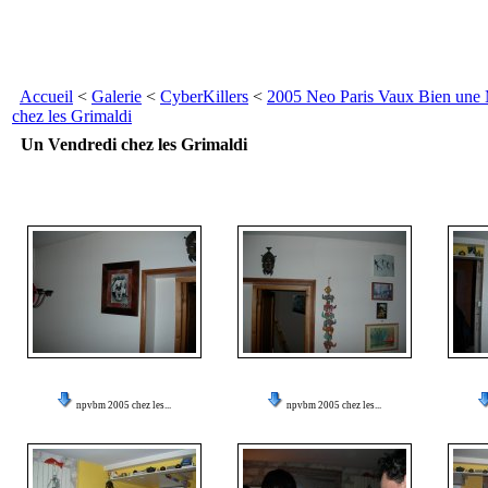
Accueil
<
Galerie
<
CyberKillers
<
2005 Neo Paris Vaux Bien une
chez les Grimaldi
Un Vendredi chez les Grimaldi
npvbm 2005 chez les...
npvbm 2005 chez les...