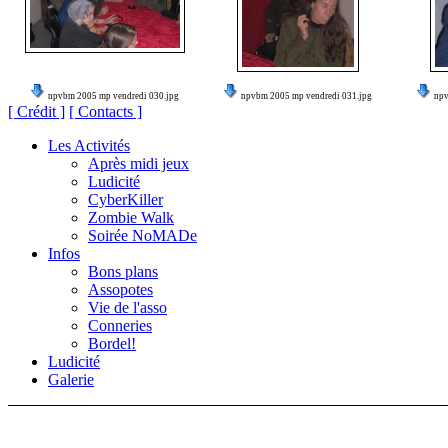
npvbm 2005 mp vendredi 030.jpg
npvbm 2005 mp vendredi 031.jpg
npv
[ Crédit ]
[ Contacts ]
Les Activités
Après midi jeux
Ludicité
CyberKiller
Zombie Walk
Soirée NoMADe
Infos
Bons plans
Assopotes
Vie de l'asso
Conneries
Bordel!
Ludicité
Galerie