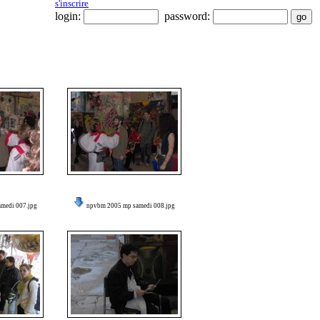
s'inscrire
login:
password:
medi 007.jpg
npvbm 2005 mp samedi 008.jpg