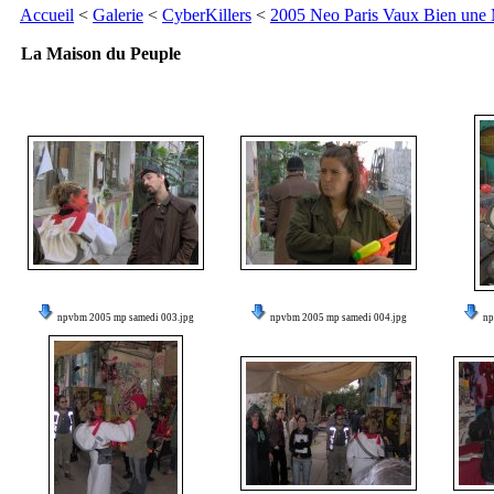
Accueil
<
Galerie
<
CyberKillers
<
2005 Neo Paris Vaux Bien une
La Maison du Peuple
npvbm 2005 mp samedi 003.jpg
npvbm 2005 mp samedi 004.jpg
np