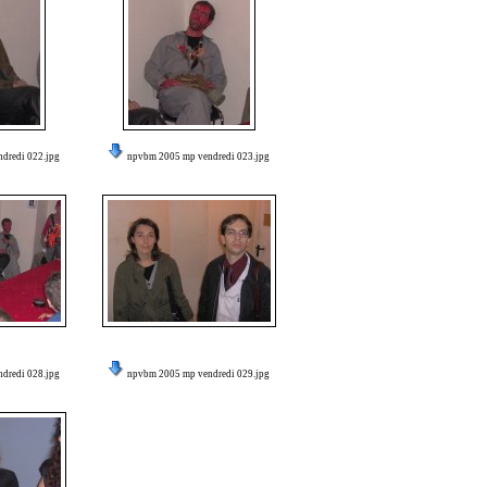
dredi 022.jpg
npvbm 2005 mp vendredi 023.jpg
dredi 028.jpg
npvbm 2005 mp vendredi 029.jpg