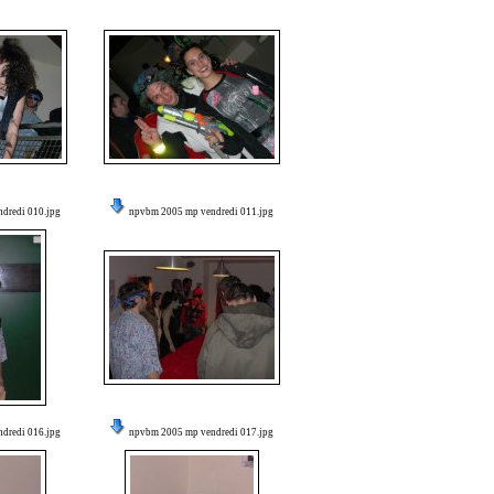
dredi 010.jpg
npvbm 2005 mp vendredi 011.jpg
dredi 016.jpg
npvbm 2005 mp vendredi 017.jpg