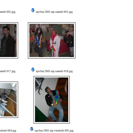
medi 002.jpg
npvbm 2005 mp samedi 001.jpg
medi 017.jpg
npvbm 2005 mp samedi 018.jpg
dredi 004.jpg
npvbm 2005 mp vendredi 005.jpg