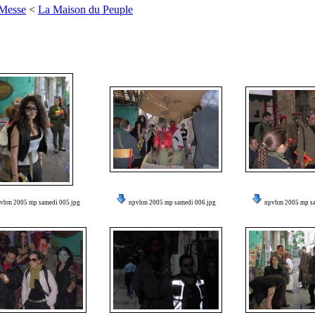
 Messe
<
La Maison du Peuple
vbm 2005 mp samedi 005.jpg
npvbm 2005 mp samedi 006.jpg
npvbm 2005 mp sa