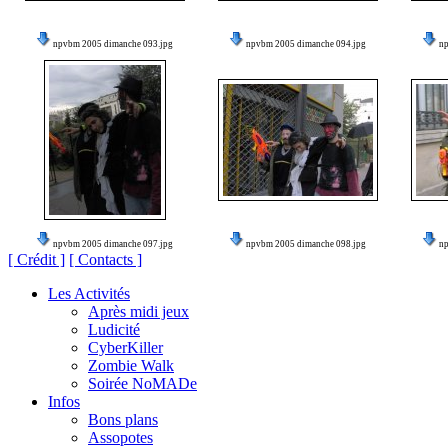
npvbm 2005 dimanche 093.jpg
npvbm 2005 dimanche 094.jpg
n
npvbm 2005 dimanche 097.jpg
npvbm 2005 dimanche 098.jpg
n
[ Crédit ]
[ Contacts ]
Les Activités
Après midi jeux
Ludicité
CyberKiller
Zombie Walk
Soirée NoMADe
Infos
Bons plans
Assopotes