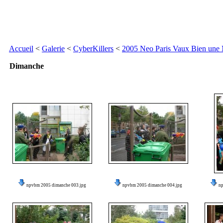
Accueil
<
Galerie
<
CyberKillers
<
2005 Neo Paris Vaux Bien une
Dimanche
npvbm 2005 dimanche 003.jpg
npvbm 2005 dimanche 004.jpg
n