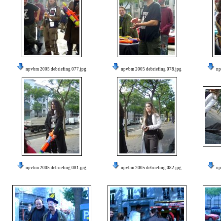
npvbm 2005 debriefing 077.jpg
npvbm 2005 debriefing 078.jpg
np
npvbm 2005 debriefing 081.jpg
npvbm 2005 debriefing 082.jpg
np