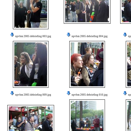
npvbm 2005 debriefing 003.jpg
npvbm 2005 debriefing 004.jpg
np
npvbm 2005 debriefing 009.jpg
npvbm 2005 debriefing 010.jpg
np