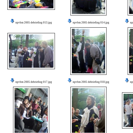
npvbm 2005 debriefing 013.jpg
npvbm 2005 debriefing 014.jpg
np
npvbm 2005 debriefing 017.jpg
npvbm 2005 debriefing 018.jpg
np