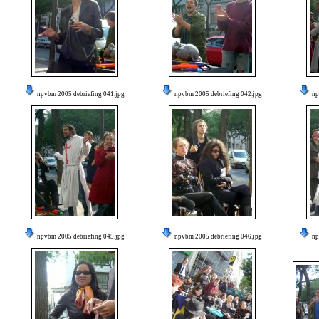
npvbm 2005 debriefing 041.jpg
npvbm 2005 debriefing 042.jpg
np
npvbm 2005 debriefing 045.jpg
npvbm 2005 debriefing 046.jpg
np