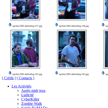
npvbm 2005 debriefing 157.jpg
npvbm 2005 debriefing 158.jpg
np
npvbm 2005 debriefing 161.jpg
npvbm 2005 debriefing 162.jpg
np
[ Crédit ]
[ Contacts ]
Les Activités
Après midi jeux
Ludicité
CyberKiller
Zombie Walk
Soirée NoMADe