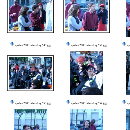
npvbm 2005 debriefing 149.jpg
npvbm 2005 debriefing 150.jpg
np
npvbm 2005 debriefing 153.jpg
npvbm 2005 debriefing 154.jpg
np