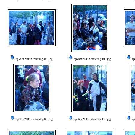
npvbm 2005 debriefing 105.jpg
npvbm 2005 debriefing 106.jpg
np
npvbm 2005 debriefing 109.jpg
npvbm 2005 debriefing 110.jpg
np