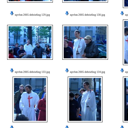
npvbm 2005 debriefing 129.jpg
npvbm 2005 debriefing 130.jpg
np
npvbm 2005 debriefing 133.jpg
npvbm 2005 debriefing 134.jpg
np