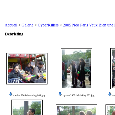
Accueil
<
Galerie
<
CyberKillers
<
2005 Neo Paris Vaux Bien une
Debriefing
npvbm 2005 debriefing 001.jpg
npvbm 2005 debriefing 002.jpg
np