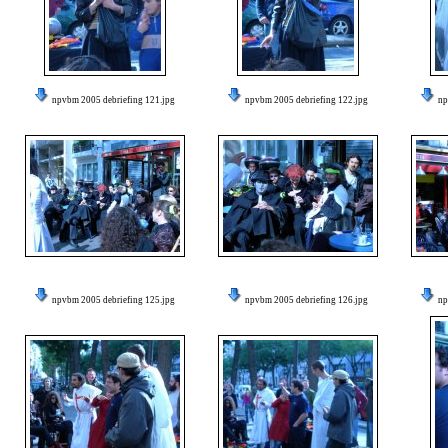
npvbm 2005 debriefing 121.jpg
npvbm 2005 debriefing 122.jpg
np
npvbm 2005 debriefing 125.jpg
npvbm 2005 debriefing 126.jpg
np