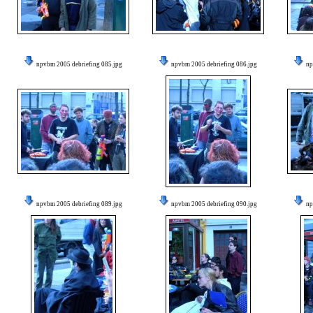
npvbm 2005 debriefing 085.jpg
npvbm 2005 debriefing 086.jpg
np
npvbm 2005 debriefing 089.jpg
npvbm 2005 debriefing 090.jpg
np