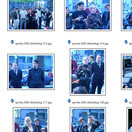
npvbm 2005 debriefing 113.jpg
npvbm 2005 debriefing 114.jpg
np
npvbm 2005 debriefing 117.jpg
npvbm 2005 debriefing 118.jpg
np