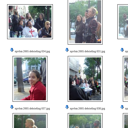
npvbm 2005 debriefing 034.jpg
npvbm 2005 debriefing 031.jpg
np
npvbm 2005 debriefing 037.jpg
npvbm 2005 debriefing 038.jpg
np