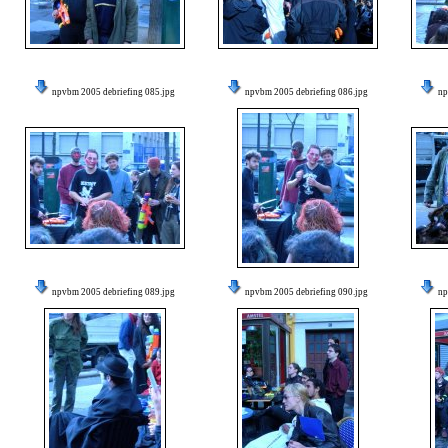
npvbm 2005 debriefing 085.jpg
npvbm 2005 debriefing 086.jpg
np
npvbm 2005 debriefing 089.jpg
npvbm 2005 debriefing 090.jpg
np