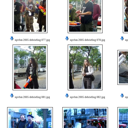
npvbm 2005 debriefing 077.jpg
npvbm 2005 debriefing 078.jpg
np
npvbm 2005 debriefing 081.jpg
npvbm 2005 debriefing 082.jpg
np