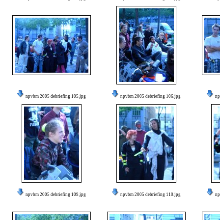
npvbm 2005 debriefing 105.jpg
npvbm 2005 debriefing 106.jpg
np
npvbm 2005 debriefing 109.jpg
npvbm 2005 debriefing 110.jpg
np