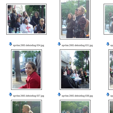
npvbm 2005 debriefing 034.jpg
npvbm 2005 debriefing 031.jpg
np
npvbm 2005 debriefing 037.jpg
npvbm 2005 debriefing 038.jpg
np