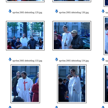
npvbm 2005 debriefing 129.jpg
npvbm 2005 debriefing 130.jpg
np
npvbm 2005 debriefing 133.jpg
npvbm 2005 debriefing 134.jpg
np