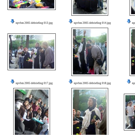
npvbm 2005 debriefing 013.jpg
npvbm 2005 debriefing 014.jpg
np
npvbm 2005 debriefing 017.jpg
npvbm 2005 debriefing 018.jpg
np