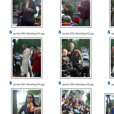
npvbm 2005 debriefing 041.jpg
npvbm 2005 debriefing 042.jpg
np
npvbm 2005 debriefing 045.jpg
npvbm 2005 debriefing 046.jpg
np