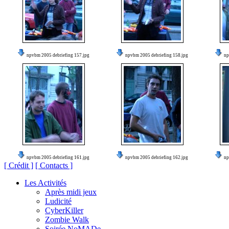
npvbm 2005 debriefing 157.jpg
npvbm 2005 debriefing 158.jpg
np
npvbm 2005 debriefing 161.jpg
npvbm 2005 debriefing 162.jpg
np
[ Crédit ]
[ Contacts ]
Les Activités
Après midi jeux
Ludicité
CyberKiller
Zombie Walk
Soirée NoMADe