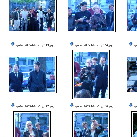
npvbm 2005 debriefing 113.jpg
npvbm 2005 debriefing 114.jpg
np
npvbm 2005 debriefing 117.jpg
npvbm 2005 debriefing 118.jpg
np