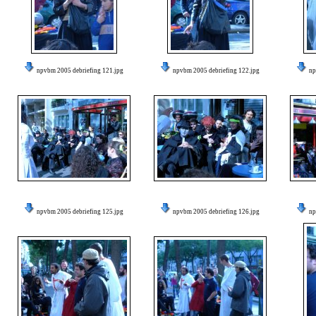
npvbm 2005 debriefing 121.jpg
npvbm 2005 debriefing 122.jpg
np
npvbm 2005 debriefing 125.jpg
npvbm 2005 debriefing 126.jpg
np