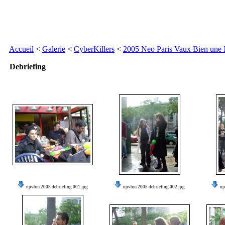
Accueil
<
Galerie
<
CyberKillers
<
2005 Neo Paris Vaux Bien une
Debriefing
npvbm 2005 debriefing 001.jpg
npvbm 2005 debriefing 002.jpg
np