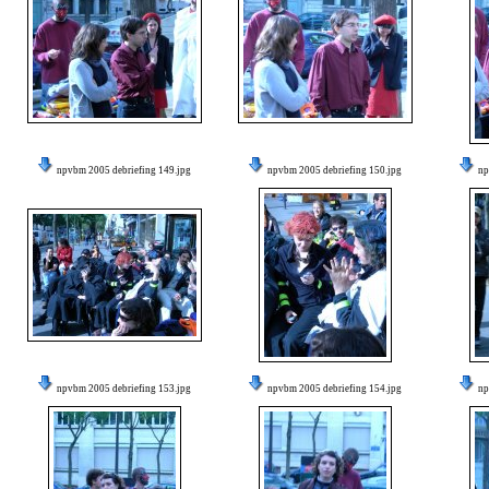
npvbm 2005 debriefing 149.jpg
npvbm 2005 debriefing 150.jpg
np
npvbm 2005 debriefing 153.jpg
npvbm 2005 debriefing 154.jpg
np