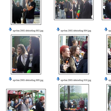
npvbm 2005 debriefing 003.jpg
npvbm 2005 debriefing 004.jpg
np
npvbm 2005 debriefing 009.jpg
npvbm 2005 debriefing 010.jpg
np