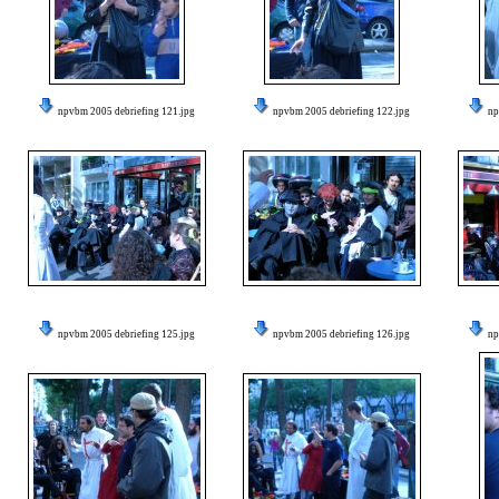
npvbm 2005 debriefing 121.jpg
npvbm 2005 debriefing 122.jpg
np
npvbm 2005 debriefing 125.jpg
npvbm 2005 debriefing 126.jpg
np