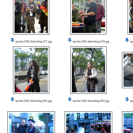
npvbm 2005 debriefing 077.jpg
npvbm 2005 debriefing 078.jpg
np
npvbm 2005 debriefing 081.jpg
npvbm 2005 debriefing 082.jpg
np