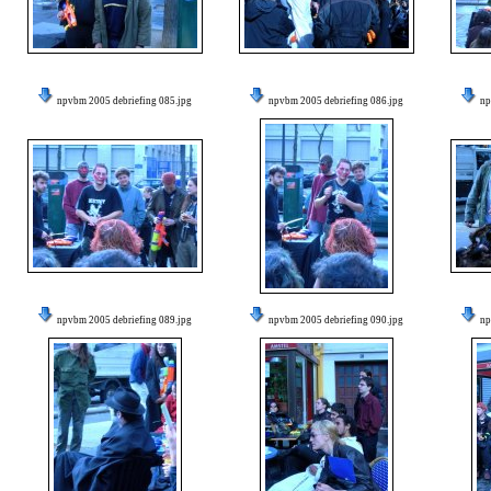
npvbm 2005 debriefing 085.jpg
npvbm 2005 debriefing 086.jpg
np
npvbm 2005 debriefing 089.jpg
npvbm 2005 debriefing 090.jpg
np