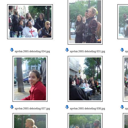
npvbm 2005 debriefing 034.jpg
npvbm 2005 debriefing 031.jpg
np
npvbm 2005 debriefing 037.jpg
npvbm 2005 debriefing 038.jpg
np