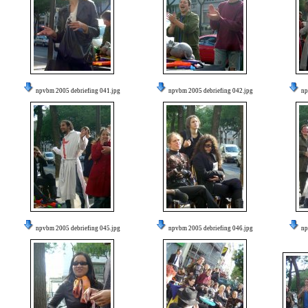
npvbm 2005 debriefing 041.jpg
npvbm 2005 debriefing 042.jpg
np
npvbm 2005 debriefing 045.jpg
npvbm 2005 debriefing 046.jpg
np