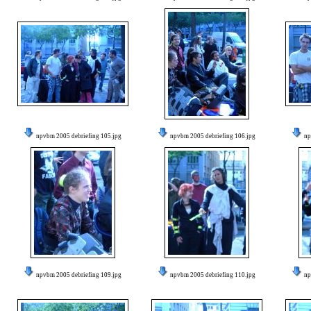
npvbm 2005 debriefing 105.jpg
npvbm 2005 debriefing 106.jpg
np
npvbm 2005 debriefing 109.jpg
npvbm 2005 debriefing 110.jpg
np