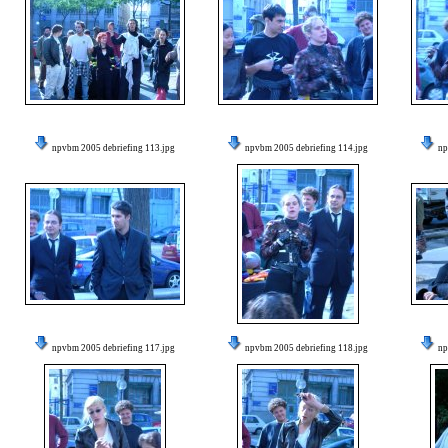
npvbm 2005 debriefing 113.jpg
npvbm 2005 debriefing 114.jpg
np
npvbm 2005 debriefing 117.jpg
npvbm 2005 debriefing 118.jpg
np