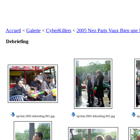
Accueil
<
Galerie
<
CyberKillers
<
2005 Neo Paris Vaux Bien une
Debriefing
npvbm 2005 debriefing 001.jpg
npvbm 2005 debriefing 002.jpg
np