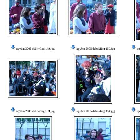
npvbm 2005 debriefing 149.jpg
npvbm 2005 debriefing 150.jpg
np
npvbm 2005 debriefing 153.jpg
npvbm 2005 debriefing 154.jpg
np