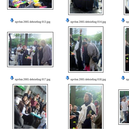
npvbm 2005 debriefing 013.jpg
npvbm 2005 debriefing 014.jpg
np
npvbm 2005 debriefing 017.jpg
npvbm 2005 debriefing 018.jpg
np