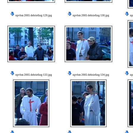
npvbm 2005 debriefing 129.jpg
npvbm 2005 debriefing 130.jpg
np
npvbm 2005 debriefing 133.jpg
npvbm 2005 debriefing 134.jpg
np