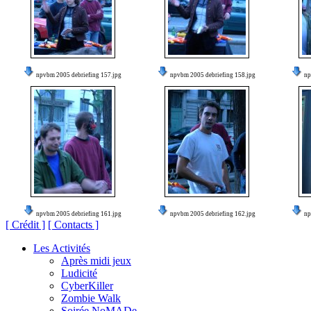
npvbm 2005 debriefing 157.jpg
npvbm 2005 debriefing 158.jpg
np
npvbm 2005 debriefing 161.jpg
npvbm 2005 debriefing 162.jpg
np
[ Crédit ]
[ Contacts ]
Les Activités
Après midi jeux
Ludicité
CyberKiller
Zombie Walk
Soirée NoMADe