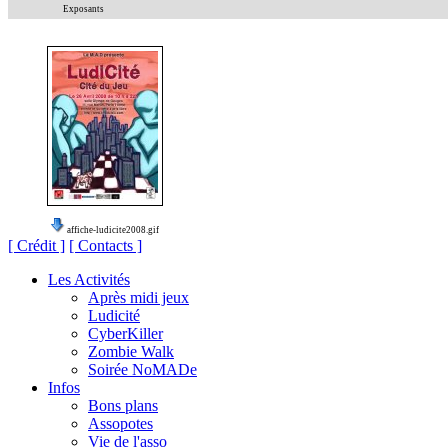
Exposants
affiche-ludicite2008.gif
[ Crédit ]
[ Contacts ]
Les Activités
Après midi jeux
Ludicité
CyberKiller
Zombie Walk
Soirée NoMADe
Infos
Bons plans
Assopotes
Vie de l'asso