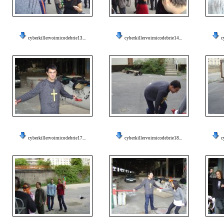
cyberkillervoirnicodebrie13...
cyberkillervoirnicodebrie14...
c
cyberkillervoirnicodebrie17...
cyberkillervoirnicodebrie18...
c