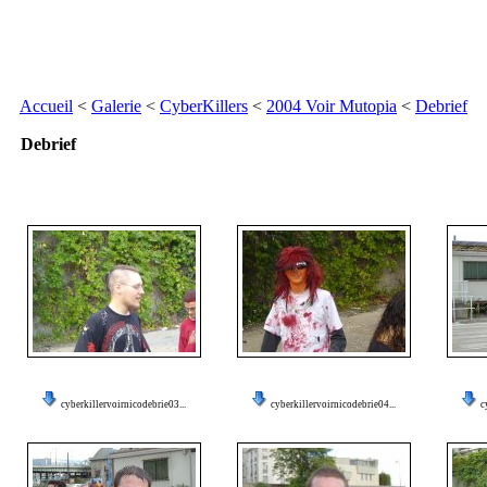
Accueil
<
Galerie
<
CyberKillers
<
2004 Voir Mutopia
<
Debrief
Debrief
cyberkillervoirnicodebrie03...
cyberkillervoirnicodebrie04...
c