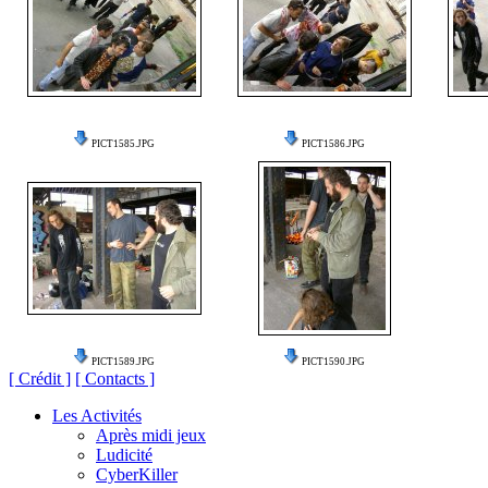
PICT1585.JPG
PICT1586.JPG
PICT1589.JPG
PICT1590.JPG
[ Crédit ]
[ Contacts ]
Les Activités
Après midi jeux
Ludicité
CyberKiller