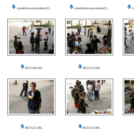
cyberkillervoirnicodebrie21...
cyberkillervoirnicodebrie22...
c
PICT1569.JPG
PICT1570.JPG
PICT1573.JPG
PICT1574.JPG