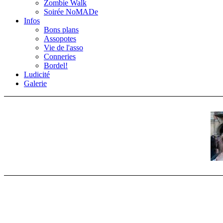
Zombie Walk
Soirée NoMADe
Infos
Bons plans
Assopotes
Vie de l'asso
Conneries
Bordel!
Ludicité
Galerie