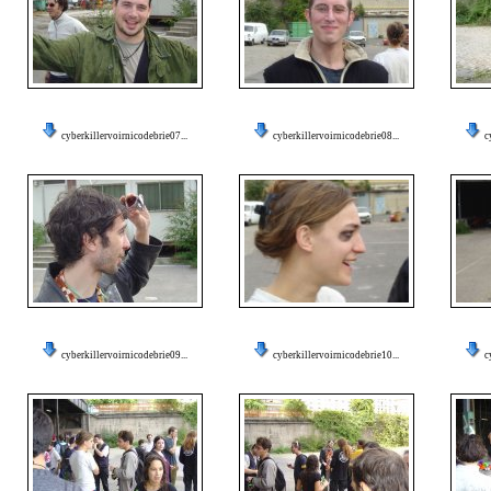
cyberkillervoirnicodebrie07...
cyberkillervoirnicodebrie08...
c
cyberkillervoirnicodebrie09...
cyberkillervoirnicodebrie10...
c