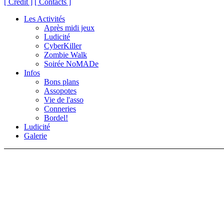
[ Crédit ]
[ Contacts ]
Les Activités
Après midi jeux
Ludicité
CyberKiller
Zombie Walk
Soirée NoMADe
Infos
Bons plans
Assopotes
Vie de l'asso
Conneries
Bordel!
Ludicité
Galerie