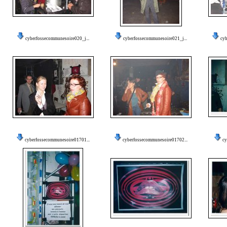
cyberfossecommunesoire020_j...
cyberfossecommunesoire021_j...
cy
cyberfossecommunesoire01701...
cyberfossecommunesoire01702...
cy