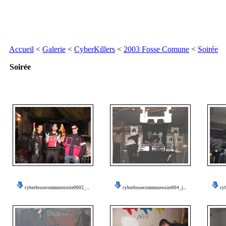
Accueil
<
Galerie
<
CyberKillers
<
2003 Fosse Comune
<
Soirée
Soirée
cyberfossecommunesoire0002_...
cyberfossecommunesoire004_j...
cy