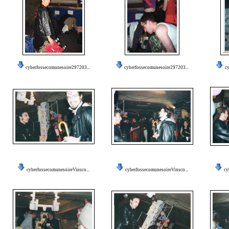
cyberfossecomunesoire297203...
cyberfossecomunesoire297203...
cy
cyberfossecomunesoireVinsco...
cyberfossecomunesoireVinsco...
cy