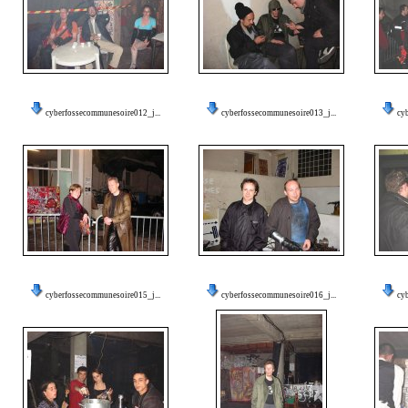
cyberfossecommunesoire012_j...
cyberfossecommunesoire013_j...
cy
cyberfossecommunesoire015_j...
cyberfossecommunesoire016_j...
cy