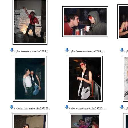
cyberfossecomunesoire2983_j...
cyberfossecomunesoire2984_j...
cy
cyberfossecomunesoire297200...
cyberfossecomunesoire297201...
cy