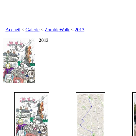
Accueil
<
Galerie
<
ZombieWalk
<
2013
2013