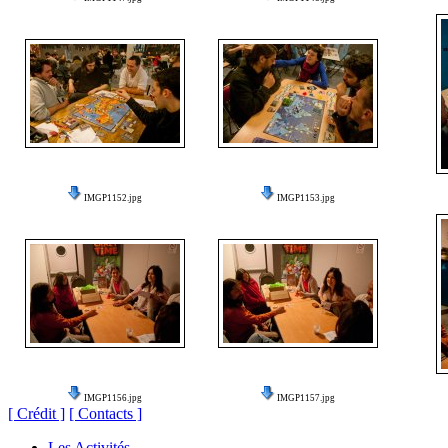
IMGP1152.jpg
IMGP1153.jpg
IMGP1156.jpg
IMGP1157.jpg
[ Crédit ]
[ Contacts ]
Les Activités