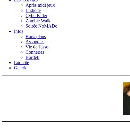
Après midi jeux
Ludicité
CyberKiller
Zombie Walk
Soirée NoMADe
Infos
Bons plans
Assopotes
Vie de l'asso
Conneries
Bordel!
Ludicité
Galerie