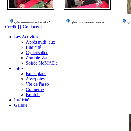
cyberfossecommunecharcudoc2...
cyberfossecommunecharcudoc2...
cy
[ Crédit ]
[ Contacts ]
Les Activités
Après midi jeux
Ludicité
CyberKiller
Zombie Walk
Soirée NoMADe
Infos
Bons plans
Assopotes
Vie de l'asso
Conneries
Bordel!
Ludicité
Galerie