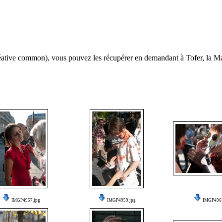
(créative common), vous pouvez les récupérer en demandant à Tofer, la 
IMGP4957.jpg
IMGP4959.jpg
IMGP4967