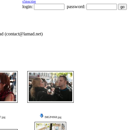
s'inscrire
login:
password:
Mad (contact@lamad.net)
.jpg
IMGP4968.jpg