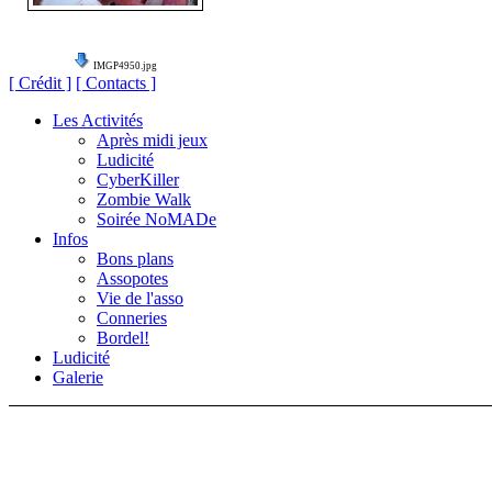
IMGP4950.jpg
[ Crédit ]
[ Contacts ]
Les Activités
Après midi jeux
Ludicité
CyberKiller
Zombie Walk
Soirée NoMADe
Infos
Bons plans
Assopotes
Vie de l'asso
Conneries
Bordel!
Ludicité
Galerie