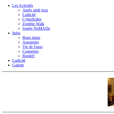
Les Activités
Après midi jeux
Ludicité
CyberKiller
Zombie Walk
Soirée NoMADe
Infos
Bons plans
Assopotes
Vie de l'asso
Conneries
Bordel!
Ludicité
Galerie