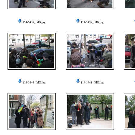
114-1436_IMG.jpg
114-1437_IMG.jpg
114-1440_IMG.jpg
114-1441_IMG.jpg