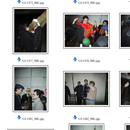
113-1373_IMG.jpg
113-1374_IMG.jpg
113-1377_IMG.jpg
113-1378_IMG.jpg
113-1381_IMG.jpg
113-1382_IMG.jpg