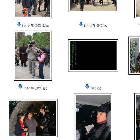
114-1475_IMG_2.jpg
114-1478_IMG.jpg
114-1482_IMG.jpg
fond.jpg