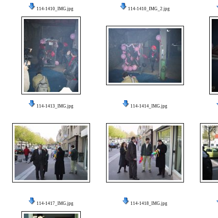
114-1410_IMG.jpg
114-1410_IMG_2.jpg
114-1413_IMG.jpg
114-1414_IMG.jpg
114-1417_IMG.jpg
114-1418_IMG.jpg