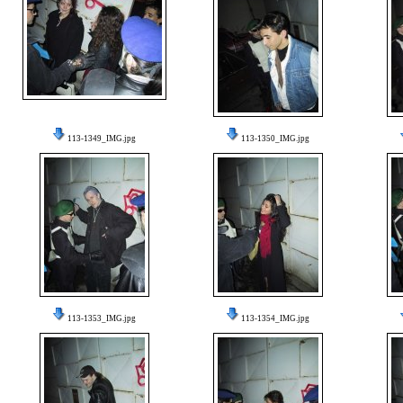
113-1349_IMG.jpg
113-1350_IMG.jpg
113-1353_IMG.jpg
113-1354_IMG.jpg