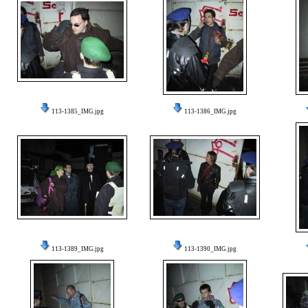
113-1385_IMG.jpg
113-1386_IMG.jpg
113-1389_IMG.jpg
113-1390_IMG.jpg