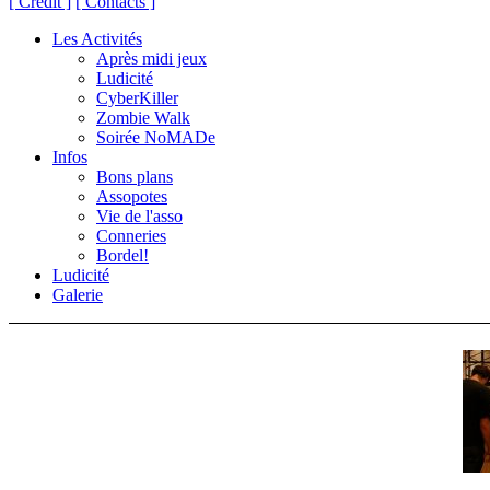
[ Crédit ]
[ Contacts ]
Les Activités
Après midi jeux
Ludicité
CyberKiller
Zombie Walk
Soirée NoMADe
Infos
Bons plans
Assopotes
Vie de l'asso
Conneries
Bordel!
Ludicité
Galerie