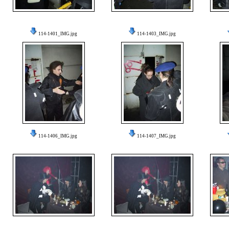
114-1401_IMG.jpg
114-1403_IMG.jpg
114-1406_IMG.jpg
114-1407_IMG.jpg