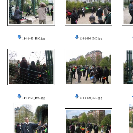
114-1463_IMG.jpg
114-1466_IMG.jpg
114-1469_IMG.jpg
114-1470_IMG.jpg