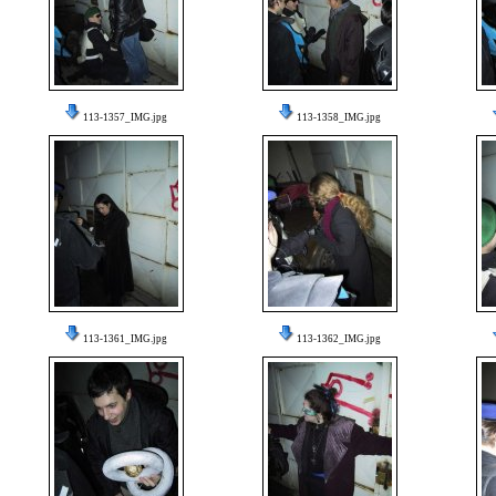
113-1357_IMG.jpg
113-1358_IMG.jpg
113-1361_IMG.jpg
113-1362_IMG.jpg