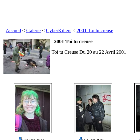
Accueil
<
Galerie
<
CyberKillers
<
2001 Toi tu creuse
2001 Toi tu creuse
Toi tu Creuse Du 20 au 22 Avril 2001