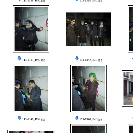
113-1336_IMG.jpg
113-1338_IMG.jpg
113-1341_IMG.jpg
113-1342_IMG.jpg
113-1346_IMG.jpg
113-1348_IMG.jpg