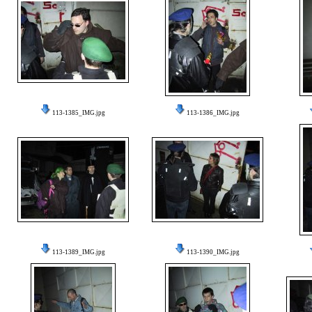
113-1385_IMG.jpg
113-1386_IMG.jpg
113-1389_IMG.jpg
113-1390_IMG.jpg