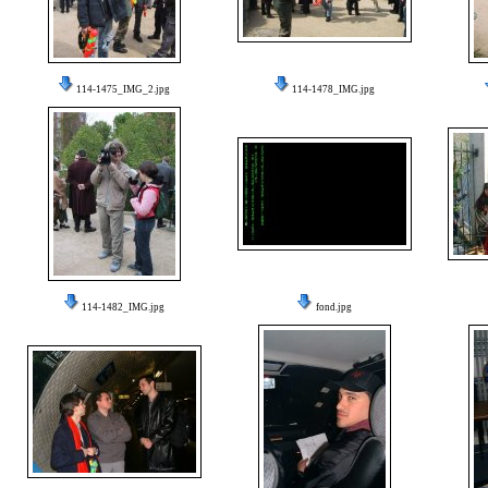
114-1475_IMG_2.jpg
114-1478_IMG.jpg
114-1482_IMG.jpg
fond.jpg