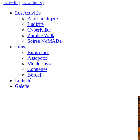
[ Crédit ]
[ Contacts ]
Les Activités
Après midi jeux
Ludicité
CyberKiller
Zombie Walk
Soirée NoMADe
Infos
Bons plans
Assopotes
Vie de l'asso
Conneries
Bordel!
Ludicité
Galerie