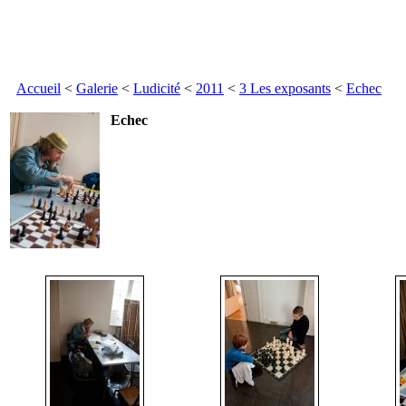
Accueil
<
Galerie
<
Ludicité
<
2011
<
3 Les exposants
<
Echec
Echec