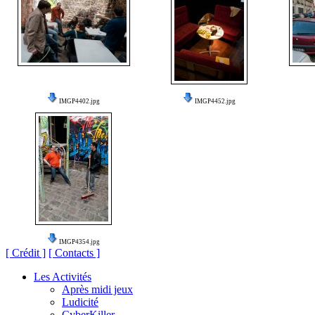
IMGP4402.jpg
IMGP4452.jpg
IMGP4354.jpg
[ Crédit ]
[ Contacts ]
Les Activités
Après midi jeux
Ludicité
CyberKiller